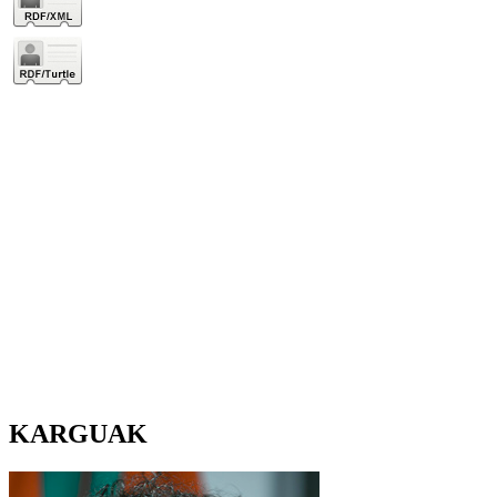
KARGUAK