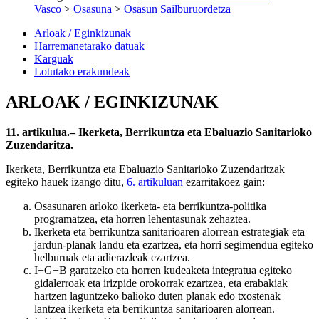
Vasco
>
Osasuna
>
Osasun Sailburuordetza
Arloak / Eginkizunak
Harremanetarako datuak
Karguak
Lotutako erakundeak
ARLOAK / EGINKIZUNAK
11. artikulua.– Ikerketa, Berrikuntza eta Ebaluazio Sanitarioko
Zuzendaritza.
Ikerketa, Berrikuntza eta Ebaluazio Sanitarioko Zuzendaritzak
egiteko hauek izango ditu,
6. artikuluan
ezarritakoez gain:
Osasunaren arloko ikerketa- eta berrikuntza-politika
programatzea, eta horren lehentasunak zehaztea.
Ikerketa eta berrikuntza sanitarioaren alorrean estrategiak eta
jardun-planak landu eta ezartzea, eta horri segimendua egiteko
helburuak eta adierazleak ezartzea.
I+G+B garatzeko eta horren kudeaketa integratua egiteko
gidalerroak eta irizpide orokorrak ezartzea, eta erabakiak
hartzen laguntzeko balioko duten planak edo txostenak
lantzea ikerketa eta berrikuntza sanitarioaren alorrean.