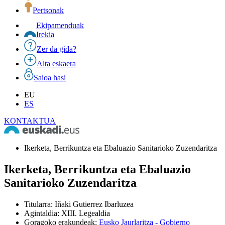
Pertsonak
Ekipamenduak
Irekia
Zer da gida?
Alta eskaera
Saioa hasi
EU
ES
KONTAKTUA
Ikerketa, Berrikuntza eta Ebaluazio Sanitarioko Zuzendaritza
Ikerketa, Berrikuntza eta Ebaluazio
Sanitarioko Zuzendaritza
Titularra
:
Iñaki Gutierrez Ibarluzea
Agintaldia
:
XIII. Legealdia
Goragoko erakundeak
:
Eusko Jaurlaritza - Gobierno