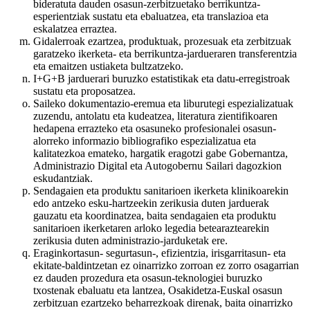
bideratuta dauden osasun-zerbitzuetako berrikuntza-
esperientziak sustatu eta ebaluatzea, eta translazioa eta
eskalatzea erraztea.
Gidalerroak ezartzea, produktuak, prozesuak eta zerbitzuak
garatzeko ikerketa- eta berrikuntza-jardueraren transferentzia
eta emaitzen ustiaketa bultzatzeko.
I+G+B jarduerari buruzko estatistikak eta datu-erregistroak
sustatu eta proposatzea.
Saileko dokumentazio-eremua eta liburutegi espezializatuak
zuzendu, antolatu eta kudeatzea, literatura zientifikoaren
hedapena errazteko eta osasuneko profesionalei osasun-
alorreko informazio bibliografiko espezializatua eta
kalitatezkoa emateko, hargatik eragotzi gabe Gobernantza,
Administrazio Digital eta Autogobernu Sailari dagozkion
eskudantziak.
Sendagaien eta produktu sanitarioen ikerketa klinikoarekin
edo antzeko esku-hartzeekin zerikusia duten jarduerak
gauzatu eta koordinatzea, baita sendagaien eta produktu
sanitarioen ikerketaren arloko legedia betearaztearekin
zerikusia duten administrazio-jarduketak ere.
Eraginkortasun- segurtasun-, efizientzia, irisgarritasun- eta
ekitate-baldintzetan ez oinarrizko zorroan ez zorro osagarrian
ez dauden prozedura eta osasun-teknologiei buruzko
txostenak ebaluatu eta lantzea, Osakidetza-Euskal osasun
zerbitzuan ezartzeko beharrezkoak direnak, baita oinarrizko