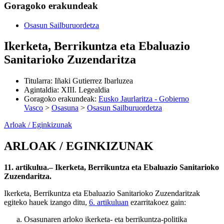
Goragoko erakundeak
Osasun Sailburuordetza
Ikerketa, Berrikuntza eta Ebaluazio
Sanitarioko Zuzendaritza
Titularra
:
Iñaki Gutierrez Ibarluzea
Agintaldia
:
XIII. Legealdia
Goragoko erakundeak
:
Eusko Jaurlaritza - Gobierno
Vasco
>
Osasuna
>
Osasun Sailburuordetza
Arloak / Eginkizunak
ARLOAK / EGINKIZUNAK
11. artikulua.– Ikerketa, Berrikuntza eta Ebaluazio Sanitarioko
Zuzendaritza.
Ikerketa, Berrikuntza eta Ebaluazio Sanitarioko Zuzendaritzak
egiteko hauek izango ditu,
6. artikuluan
ezarritakoez gain:
Osasunaren arloko ikerketa- eta berrikuntza-politika