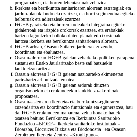
programatzea, eta horren lehentasunak zehaztea.
Ikerketa eta berrikuntza sanitarioaren alorrean estrategiak eta
jardun-planak landu eta ezartzea, eta horri segimendua egiteko
helburuak eta adierazleak ezartzea.
I+G+B garatzeko eta horren kudeaketa integratua egiteko
gidalerroak eta irizpide orokorrak ezartzea, eta erabakiak
hartzen laguntzeko balioko duten planak edo txostenak
lantzea ikerketa eta berrikuntza sanitarioaren alorrean.
I+G+B arloan, Osasun Sailaren jarduerak zuzendu,
koordinatu eta ebaluatzea.
Osasun-alorrean I+G+B gaietan zeharkako politiken garapena
sustatu eta Eusko Jaurlaritzako beste sail batzuekin
lankidetzan aritzea.
Osasun-alorrean I+G+B gaietan nazioarteko ekimenetan
parte-hartzeari bultzada ematea.
Osasun-alorrean I+G+B gaietan ardurak dituzten
organismoekin eta erakundeekin lankidetza-akordioak
proposatzea.
Osasun-sistemaren ikerketa- eta berrikuntza-egituraren
zuzendaritza eta koordinazio funtzionala eta eguneratzea, hau
da, I+G+B erakundeen maparena, zeina honako hauek
osatzen baitute: Berrikuntza eta Ikerkuntza Sanitarioko
Fundazioa –BIOEF–, ikerketa sanitarioko institutuak –
Bioaraba, Biocruces Bizkaia eta Biodonostia– eta Osasun
Zerbitzuen Ikerketa Zentroa –Kronikgune–.