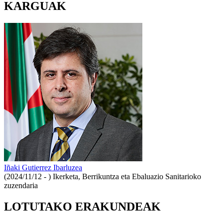
KARGUAK
Iñaki Gutierrez Ibarluzea
(2024/11/12 - )
Ikerketa, Berrikuntza eta Ebaluazio Sanitarioko
zuzendaria
LOTUTAKO ERAKUNDEAK