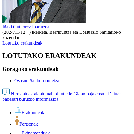
Iñaki Gutierrez Ibarluzea
(2024/11/12 - )
Ikerketa, Berrikuntza eta Ebaluazio Sanitarioko
zuzendaria
Lotutako erakundeak
LOTUTAKO ERAKUNDEAK
Goragoko erakundeak
Osasun Sailburuordetza
Nire datuak aldatu nahi ditut edo Gidan baja eman
Datuen
babesari buruzko informazioa
Erakundeak
Pertsonak
Ekipamenduak