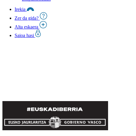
Irekia
Zer da gida?
Alta eskaera
Saioa hasi