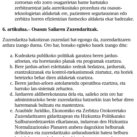
zorroetan edo zorro osagarrietan barne hartutako
zerbitzuentzat jada aurreikusitako prozedura eta osasun-
teknologietan aldaketak ere, pazienteen segurtasunean edo
zerbitzu horren efizientzian funtsezko aldaketa ekar badezake.
6. artikulua.– Osasun Sailaren Zuzendaritzak.
Zuzendaritza bakoitzean zuzendari bat egongo da, zuzendaritzaren
ardura izango duena. Oro har, honako egiteko hauek izango ditu:
Kudeaketa publikoko politikak garatzea beren jardun-
arloetan, eta horretarako planak eta programak ezartzea.
Bere jardun-arloei esleitutako xedeak hedatzea, jarduerak,
erantzukizunak eta kontrol-mekanismoak ziurtatuz, eta horiek
betetzeko behar diren aldaketak ezartzea.
Beren jardun-arloen antolamendu operatiboa ezartzea, eta
barruko lan-sistemak zehaztea.
Jardueren aldiberekotasuna dela eta, saileko zein oro har
administrazioko beste zuzendaritza batzuekin izan behar diren
harremanak bultzatu eta mantentzea.
Araubide Juridiko, Ekonomiko eta Zerbitzu Orokorretako
Zuzendaritzaren gidaritzapean eta Hizkuntza Politikarako
Sailburuordetzarekin elkarlanean, indarrean den Hizkuntza
Normalizaziorako Planaren arabera dagozkion helburuak
definitzea eta zuzendaritzako arduradunekin batera helburu