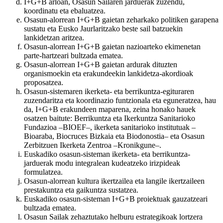
I+G+B arloan, Osasun Sailaren jarduerak zuzendu,
koordinatu eta ebaluatzea.
Osasun-alorrean I+G+B gaietan zeharkako politiken garapena
sustatu eta Eusko Jaurlaritzako beste sail batzuekin
lankidetzan aritzea.
Osasun-alorrean I+G+B gaietan nazioarteko ekimenetan
parte-hartzeari bultzada ematea.
Osasun-alorrean I+G+B gaietan ardurak dituzten
organismoekin eta erakundeekin lankidetza-akordioak
proposatzea.
Osasun-sistemaren ikerketa- eta berrikuntza-egituraren
zuzendaritza eta koordinazio funtzionala eta eguneratzea, hau
da, I+G+B erakundeen maparena, zeina honako hauek
osatzen baitute: Berrikuntza eta Ikerkuntza Sanitarioko
Fundazioa –BIOEF–, ikerketa sanitarioko institutuak –
Bioaraba, Biocruces Bizkaia eta Biodonostia– eta Osasun
Zerbitzuen Ikerketa Zentroa –Kronikgune–.
Euskadiko osasun-sisteman ikerketa- eta berrikuntza-
jarduerak modu integralean kudeatzeko irizpideak
formulatzea.
Osasun-alorrean kultura ikertzailea eta langile ikertzaileen
prestakuntza eta gaikuntza sustatzea.
Euskadiko osasun-sisteman I+G+B proiektuak gauzatzeari
bultzada ematea.
Osasun Sailak zehaztutako helburu estrategikoak lortzera