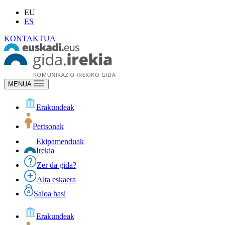
EU
ES
KONTAKTUA
MENUA
Erakundeak
Pertsonak
Ekipamenduak
Irekia
Zer da gida?
Alta eskaera
Saioa hasi
Erakundeak