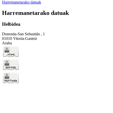
Harremanetarako datuak
Harremanetarako datuak
Helbidea
Donostia-San Sebastián , 1
01010 Vitoria-Gasteiz
Araba