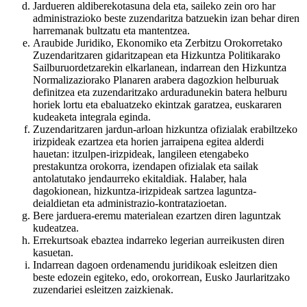
Jardueren aldiberekotasuna dela eta, saileko zein oro har
administrazioko beste zuzendaritza batzuekin izan behar diren
harremanak bultzatu eta mantentzea.
Araubide Juridiko, Ekonomiko eta Zerbitzu Orokorretako
Zuzendaritzaren gidaritzapean eta Hizkuntza Politikarako
Sailburuordetzarekin elkarlanean, indarrean den Hizkuntza
Normalizaziorako Planaren arabera dagozkion helburuak
definitzea eta zuzendaritzako arduradunekin batera helburu
horiek lortu eta ebaluatzeko ekintzak garatzea, euskararen
kudeaketa integrala eginda.
Zuzendaritzaren jardun-arloan hizkuntza ofizialak erabiltzeko
irizpideak ezartzea eta horien jarraipena egitea alderdi
hauetan: itzulpen-irizpideak, langileen etengabeko
prestakuntza orokorra, izendapen ofizialak eta sailak
antolatutako jendaurreko ekitaldiak. Halaber, hala
dagokionean, hizkuntza-irizpideak sartzea laguntza-
deialdietan eta administrazio-kontratazioetan.
Bere jarduera-eremu materialean ezartzen diren laguntzak
kudeatzea.
Errekurtsoak ebaztea indarreko legerian aurreikusten diren
kasuetan.
Indarrean dagoen ordenamendu juridikoak esleitzen dien
beste edozein egiteko, edo, orokorrean, Eusko Jaurlaritzako
zuzendariei esleitzen zaizkienak.