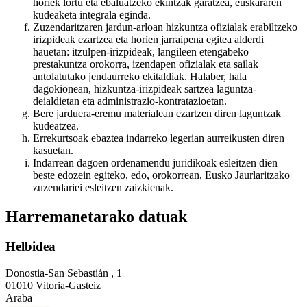
horiek lortu eta ebaluatzeko ekintzak garatzea, euskararen
kudeaketa integrala eginda.
Zuzendaritzaren jardun-arloan hizkuntza ofizialak erabiltzeko
irizpideak ezartzea eta horien jarraipena egitea alderdi
hauetan: itzulpen-irizpideak, langileen etengabeko
prestakuntza orokorra, izendapen ofizialak eta sailak
antolatutako jendaurreko ekitaldiak. Halaber, hala
dagokionean, hizkuntza-irizpideak sartzea laguntza-
deialdietan eta administrazio-kontratazioetan.
Bere jarduera-eremu materialean ezartzen diren laguntzak
kudeatzea.
Errekurtsoak ebaztea indarreko legerian aurreikusten diren
kasuetan.
Indarrean dagoen ordenamendu juridikoak esleitzen dien
beste edozein egiteko, edo, orokorrean, Eusko Jaurlaritzako
zuzendariei esleitzen zaizkienak.
Harremanetarako datuak
Helbidea
Donostia-San Sebastián , 1
01010 Vitoria-Gasteiz
Araba