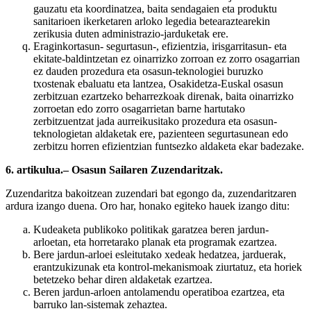
gauzatu eta koordinatzea, baita sendagaien eta produktu
sanitarioen ikerketaren arloko legedia betearaztearekin
zerikusia duten administrazio-jarduketak ere.
Eraginkortasun- segurtasun-, efizientzia, irisgarritasun- eta
ekitate-baldintzetan ez oinarrizko zorroan ez zorro osagarrian
ez dauden prozedura eta osasun-teknologiei buruzko
txostenak ebaluatu eta lantzea, Osakidetza-Euskal osasun
zerbitzuan ezartzeko beharrezkoak direnak, baita oinarrizko
zorroetan edo zorro osagarrietan barne hartutako
zerbitzuentzat jada aurreikusitako prozedura eta osasun-
teknologietan aldaketak ere, pazienteen segurtasunean edo
zerbitzu horren efizientzian funtsezko aldaketa ekar badezake.
6. artikulua.– Osasun Sailaren Zuzendaritzak.
Zuzendaritza bakoitzean zuzendari bat egongo da, zuzendaritzaren
ardura izango duena. Oro har, honako egiteko hauek izango ditu:
Kudeaketa publikoko politikak garatzea beren jardun-
arloetan, eta horretarako planak eta programak ezartzea.
Bere jardun-arloei esleitutako xedeak hedatzea, jarduerak,
erantzukizunak eta kontrol-mekanismoak ziurtatuz, eta horiek
betetzeko behar diren aldaketak ezartzea.
Beren jardun-arloen antolamendu operatiboa ezartzea, eta
barruko lan-sistemak zehaztea.