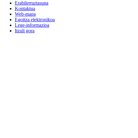
Erabilerraztasuna
Kontaktua
Web-mapa
Egoitza elektronikoa
Lege-informazioa
Itzuli gora