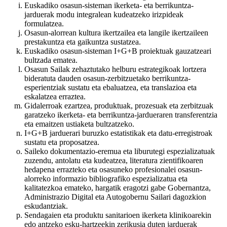
Euskadiko osasun-sisteman ikerketa- eta berrikuntza-
jarduerak modu integralean kudeatzeko irizpideak
formulatzea.
Osasun-alorrean kultura ikertzailea eta langile ikertzaileen
prestakuntza eta gaikuntza sustatzea.
Euskadiko osasun-sisteman I+G+B proiektuak gauzatzeari
bultzada ematea.
Osasun Sailak zehaztutako helburu estrategikoak lortzera
bideratuta dauden osasun-zerbitzuetako berrikuntza-
esperientziak sustatu eta ebaluatzea, eta translazioa eta
eskalatzea erraztea.
Gidalerroak ezartzea, produktuak, prozesuak eta zerbitzuak
garatzeko ikerketa- eta berrikuntza-jardueraren transferentzia
eta emaitzen ustiaketa bultzatzeko.
I+G+B jarduerari buruzko estatistikak eta datu-erregistroak
sustatu eta proposatzea.
Saileko dokumentazio-eremua eta liburutegi espezializatuak
zuzendu, antolatu eta kudeatzea, literatura zientifikoaren
hedapena errazteko eta osasuneko profesionalei osasun-
alorreko informazio bibliografiko espezializatua eta
kalitatezkoa emateko, hargatik eragotzi gabe Gobernantza,
Administrazio Digital eta Autogobernu Sailari dagozkion
eskudantziak.
Sendagaien eta produktu sanitarioen ikerketa klinikoarekin
edo antzeko esku-hartzeekin zerikusia duten jarduerak