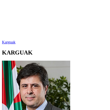
Karguak
KARGUAK