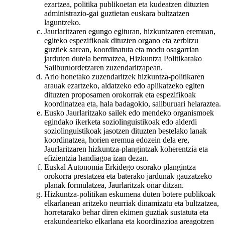
ezartzea, politika publikoetan eta kudeatzen dituzten
administrazio-gai guztietan euskara bultzatzen
laguntzeko.
Jaurlaritzaren egungo egituran, hizkuntzaren eremuan,
egiteko espezifikoak dituzten organo eta zerbitzu
guztiek sarean, koordinatuta eta modu osagarrian
jarduten dutela bermatzea, Hizkuntza Politikarako
Sailburuordetzaren zuzendaritzapean.
Arlo honetako zuzendaritzek hizkuntza-politikaren
arauak ezartzeko, aldatzeko edo aplikatzeko egiten
dituzten proposamen orokorrak eta espezifikoak
koordinatzea eta, hala badagokio, sailburuari helaraztea.
Eusko Jaurlaritzako sailek edo mendeko organismoek
egindako ikerketa soziolinguistikoak edo alderdi
soziolinguistikoak jasotzen dituzten bestelako lanak
koordinatzea, horien eremua edozein dela ere,
Jaurlaritzaren hizkuntza-plangintzak koherentzia eta
efizientzia handiagoa izan dezan.
Euskal Autonomia Erkidego osorako plangintza
orokorra prestatzea eta baterako jardunak gauzatzeko
planak formulatzea, Jaurlaritzak onar ditzan.
Hizkuntza-politikan eskumena duten botere publikoak
elkarlanean aritzeko neurriak dinamizatu eta bultzatzea,
horretarako behar diren ekimen guztiak sustatuta eta
erakundearteko elkarlana eta koordinazioa areagotzen