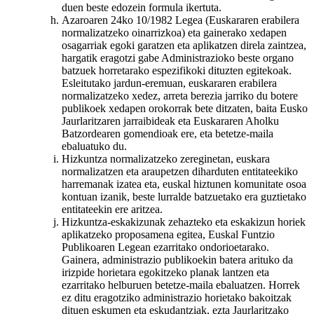
duen beste edozein formula ikertuta.
Azaroaren 24ko 10/1982 Legea (Euskararen erabilera
normalizatzeko oinarrizkoa) eta gainerako xedapen
osagarriak egoki garatzen eta aplikatzen direla zaintzea,
hargatik eragotzi gabe Administrazioko beste organo
batzuek horretarako espezifikoki dituzten egitekoak.
Esleitutako jardun-eremuan, euskararen erabilera
normalizatzeko xedez, arreta berezia jarriko du botere
publikoek xedapen orokorrak bete ditzaten, baita Eusko
Jaurlaritzaren jarraibideak eta Euskararen Aholku
Batzordearen gomendioak ere, eta betetze-maila
ebaluatuko du.
Hizkuntza normalizatzeko zereginetan, euskara
normalizatzen eta araupetzen diharduten entitateekiko
harremanak izatea eta, euskal hiztunen komunitate osoa
kontuan izanik, beste lurralde batzuetako era guztietako
entitateekin ere aritzea.
Hizkuntza-eskakizunak zehazteko eta eskakizun horiek
aplikatzeko proposamena egitea, Euskal Funtzio
Publikoaren Legean ezarritako ondorioetarako.
Gainera, administrazio publikoekin batera arituko da
irizpide horietara egokitzeko planak lantzen eta
ezarritako helburuen betetze-maila ebaluatzen. Horrek
ez ditu eragotziko administrazio horietako bakoitzak
dituen eskumen eta eskudantziak, ezta Jaurlaritzako