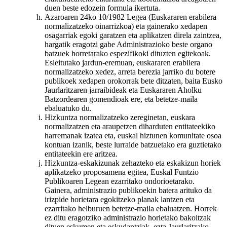
duen beste edozein formula ikertuta.
Azaroaren 24ko 10/1982 Legea (Euskararen erabilera
normalizatzeko oinarrizkoa) eta gainerako xedapen
osagarriak egoki garatzen eta aplikatzen direla zaintzea,
hargatik eragotzi gabe Administrazioko beste organo
batzuek horretarako espezifikoki dituzten egitekoak.
Esleitutako jardun-eremuan, euskararen erabilera
normalizatzeko xedez, arreta berezia jarriko du botere
publikoek xedapen orokorrak bete ditzaten, baita Eusko
Jaurlaritzaren jarraibideak eta Euskararen Aholku
Batzordearen gomendioak ere, eta betetze-maila
ebaluatuko du.
Hizkuntza normalizatzeko zereginetan, euskara
normalizatzen eta araupetzen diharduten entitateekiko
harremanak izatea eta, euskal hiztunen komunitate osoa
kontuan izanik, beste lurralde batzuetako era guztietako
entitateekin ere aritzea.
Hizkuntza-eskakizunak zehazteko eta eskakizun horiek
aplikatzeko proposamena egitea, Euskal Funtzio
Publikoaren Legean ezarritako ondorioetarako.
Gainera, administrazio publikoekin batera arituko da
irizpide horietara egokitzeko planak lantzen eta
ezarritako helburuen betetze-maila ebaluatzen. Horrek
ez ditu eragotziko administrazio horietako bakoitzak
dituen eskumen eta eskudantziak, ezta Jaurlaritzako