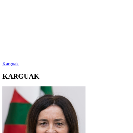
Karguak
KARGUAK