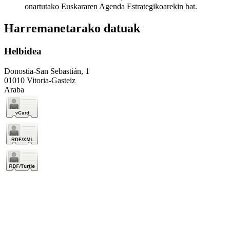
onartutako Euskararen Agenda Estrategikoarekin bat.
Harremanetarako datuak
Helbidea
Donostia-San Sebastián, 1
01010 Vitoria-Gasteiz
Araba