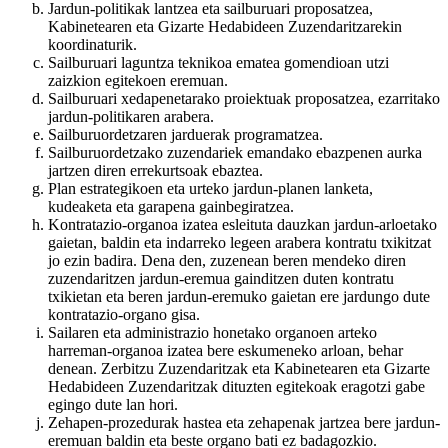
Jardun-politikak lantzea eta sailburuari proposatzea,
Kabinetearen eta Gizarte Hedabideen Zuzendaritzarekin
koordinaturik.
Sailburuari laguntza teknikoa ematea gomendioan utzi
zaizkion egitekoen eremuan.
Sailburuari xedapenetarako proiektuak proposatzea, ezarritako
jardun-politikaren arabera.
Sailburuordetzaren jarduerak programatzea.
Sailburuordetzako zuzendariek emandako ebazpenen aurka
jartzen diren errekurtsoak ebaztea.
Plan estrategikoen eta urteko jardun-planen lanketa,
kudeaketa eta garapena gainbegiratzea.
Kontratazio-organoa izatea esleituta dauzkan jardun-arloetako
gaietan, baldin eta indarreko legeen arabera kontratu txikitzat
jo ezin badira. Dena den, zuzenean beren mendeko diren
zuzendaritzen jardun-eremua gainditzen duten kontratu
txikietan eta beren jardun-eremuko gaietan ere jardungo dute
kontratazio-organo gisa.
Sailaren eta administrazio honetako organoen arteko
harreman-organoa izatea bere eskumeneko arloan, behar
denean. Zerbitzu Zuzendaritzak eta Kabinetearen eta Gizarte
Hedabideen Zuzendaritzak dituzten egitekoak eragotzi gabe
egingo dute lan hori.
Zehapen-prozedurak hastea eta zehapenak jartzea bere jardun-
eremuan baldin eta beste organo bati ez badagozkio.