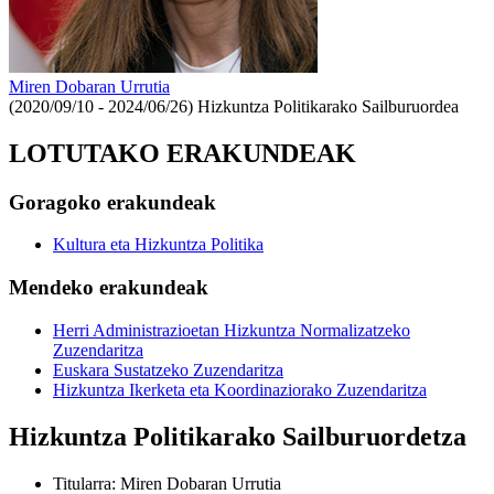
Miren Dobaran Urrutia
(2020/09/10 - 2024/06/26)
Hizkuntza Politikarako Sailburuordea
LOTUTAKO ERAKUNDEAK
Goragoko erakundeak
Kultura eta Hizkuntza Politika
Mendeko erakundeak
Herri Administrazioetan Hizkuntza Normalizatzeko
Zuzendaritza
Euskara Sustatzeko Zuzendaritza
Hizkuntza Ikerketa eta Koordinaziorako Zuzendaritza
Hizkuntza Politikarako Sailburuordetza
Titularra
:
Miren Dobaran Urrutia