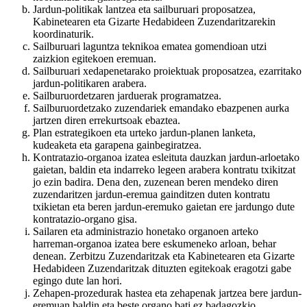
Jardun-politikak lantzea eta sailburuari proposatzea,
Kabinetearen eta Gizarte Hedabideen Zuzendaritzarekin
koordinaturik.
Sailburuari laguntza teknikoa ematea gomendioan utzi
zaizkion egitekoen eremuan.
Sailburuari xedapenetarako proiektuak proposatzea, ezarritako
jardun-politikaren arabera.
Sailburuordetzaren jarduerak programatzea.
Sailburuordetzako zuzendariek emandako ebazpenen aurka
jartzen diren errekurtsoak ebaztea.
Plan estrategikoen eta urteko jardun-planen lanketa,
kudeaketa eta garapena gainbegiratzea.
Kontratazio-organoa izatea esleituta dauzkan jardun-arloetako
gaietan, baldin eta indarreko legeen arabera kontratu txikitzat
jo ezin badira. Dena den, zuzenean beren mendeko diren
zuzendaritzen jardun-eremua gainditzen duten kontratu
txikietan eta beren jardun-eremuko gaietan ere jardungo dute
kontratazio-organo gisa.
Sailaren eta administrazio honetako organoen arteko
harreman-organoa izatea bere eskumeneko arloan, behar
denean. Zerbitzu Zuzendaritzak eta Kabinetearen eta Gizarte
Hedabideen Zuzendaritzak dituzten egitekoak eragotzi gabe
egingo dute lan hori.
Zehapen-prozedurak hastea eta zehapenak jartzea bere jardun-
eremuan baldin eta beste organo bati ez badagozkio.