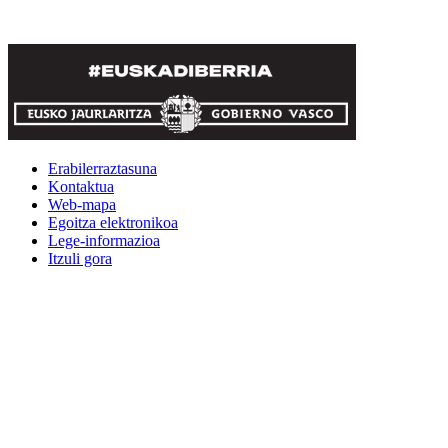
Erabilerraztasuna
Kontaktua
Web-mapa
Egoitza elektronikoa
Lege-informazioa
Itzuli gora