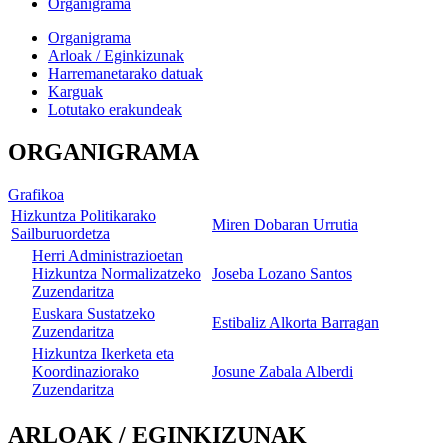
Organigrama
Organigrama
Arloak / Eginkizunak
Harremanetarako datuak
Karguak
Lotutako erakundeak
ORGANIGRAMA
Grafikoa
Hizkuntza Politikarako
Miren Dobaran Urrutia
Sailburuordetza
Herri Administrazioetan
Hizkuntza Normalizatzeko
Joseba Lozano Santos
Zuzendaritza
Euskara Sustatzeko
Estibaliz Alkorta Barragan
Zuzendaritza
Hizkuntza Ikerketa eta
Koordinaziorako
Josune Zabala Alberdi
Zuzendaritza
ARLOAK / EGINKIZUNAK