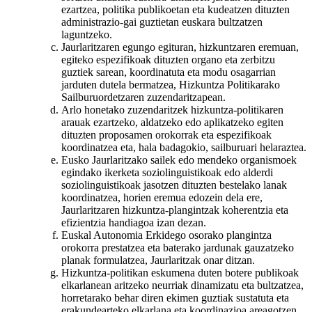
ezartzea, politika publikoetan eta kudeatzen dituzten
administrazio-gai guztietan euskara bultzatzen
laguntzeko.
Jaurlaritzaren egungo egituran, hizkuntzaren eremuan,
egiteko espezifikoak dituzten organo eta zerbitzu
guztiek sarean, koordinatuta eta modu osagarrian
jarduten dutela bermatzea, Hizkuntza Politikarako
Sailburuordetzaren zuzendaritzapean.
Arlo honetako zuzendaritzek hizkuntza-politikaren
arauak ezartzeko, aldatzeko edo aplikatzeko egiten
dituzten proposamen orokorrak eta espezifikoak
koordinatzea eta, hala badagokio, sailburuari helaraztea.
Eusko Jaurlaritzako sailek edo mendeko organismoek
egindako ikerketa soziolinguistikoak edo alderdi
soziolinguistikoak jasotzen dituzten bestelako lanak
koordinatzea, horien eremua edozein dela ere,
Jaurlaritzaren hizkuntza-plangintzak koherentzia eta
efizientzia handiagoa izan dezan.
Euskal Autonomia Erkidego osorako plangintza
orokorra prestatzea eta baterako jardunak gauzatzeko
planak formulatzea, Jaurlaritzak onar ditzan.
Hizkuntza-politikan eskumena duten botere publikoak
elkarlanean aritzeko neurriak dinamizatu eta bultzatzea,
horretarako behar diren ekimen guztiak sustatuta eta
erakundearteko elkarlana eta koordinazioa areagotzen