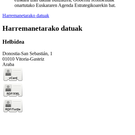
onartutako Euskararen Agenda Estrategikoarekin bat.
Harremanetarako datuak
Harremanetarako datuak
Helbidea
Donostia-San Sebastián, 1
01010 Vitoria-Gasteiz
Araba