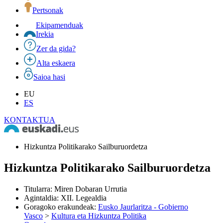
Pertsonak
Ekipamenduak
Irekia
Zer da gida?
Alta eskaera
Saioa hasi
EU
ES
KONTAKTUA
Hizkuntza Politikarako Sailburuordetza
Hizkuntza Politikarako Sailburuordetza
Titularra
:
Miren Dobaran Urrutia
Agintaldia
:
XII. Legealdia
Goragoko erakundeak
:
Eusko Jaurlaritza - Gobierno
Vasco
>
Kultura eta Hizkuntza Politika