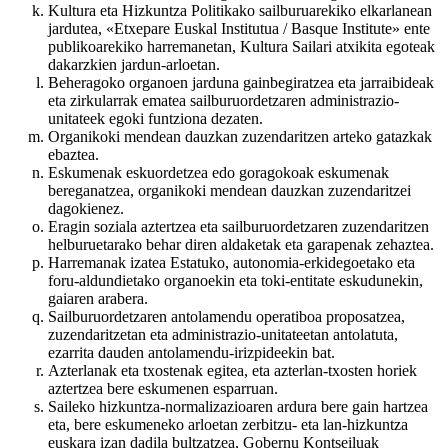
Kultura eta Hizkuntza Politikako sailburuarekiko elkarlanean
jardutea, «Etxepare Euskal Institutua / Basque Institute» ente
publikoarekiko harremanetan, Kultura Sailari atxikita egoteak
dakarzkien jardun-arloetan.
Beheragoko organoen jarduna gainbegiratzea eta jarraibideak
eta zirkularrak ematea sailburuordetzaren administrazio-
unitateek egoki funtziona dezaten.
Organikoki mendean dauzkan zuzendaritzen arteko gatazkak
ebaztea.
Eskumenak eskuordetzea edo goragokoak eskumenak
bereganatzea, organikoki mendean dauzkan zuzendaritzei
dagokienez.
Eragin soziala aztertzea eta sailburuordetzaren zuzendaritzen
helburuetarako behar diren aldaketak eta garapenak zehaztea.
Harremanak izatea Estatuko, autonomia-erkidegoetako eta
foru-aldundietako organoekin eta toki-entitate eskudunekin,
gaiaren arabera.
Sailburuordetzaren antolamendu operatiboa proposatzea,
zuzendaritzetan eta administrazio-unitateetan antolatuta,
ezarrita dauden antolamendu-irizpideekin bat.
Azterlanak eta txostenak egitea, eta azterlan-txosten horiek
aztertzea bere eskumenen esparruan.
Saileko hizkuntza-normalizazioaren ardura bere gain hartzea
eta, bere eskumeneko arloetan zerbitzu- eta lan-hizkuntza
euskara izan dadila bultzatzea, Gobernu Kontseiluak