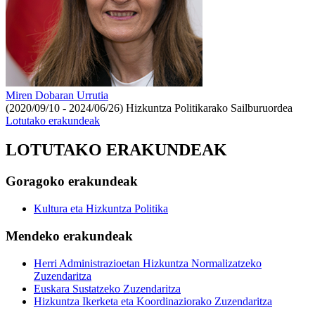
Miren Dobaran Urrutia
(2020/09/10 - 2024/06/26)
Hizkuntza Politikarako Sailburuordea
Lotutako erakundeak
LOTUTAKO ERAKUNDEAK
Goragoko erakundeak
Kultura eta Hizkuntza Politika
Mendeko erakundeak
Herri Administrazioetan Hizkuntza Normalizatzeko
Zuzendaritza
Euskara Sustatzeko Zuzendaritza
Hizkuntza Ikerketa eta Koordinaziorako Zuzendaritza