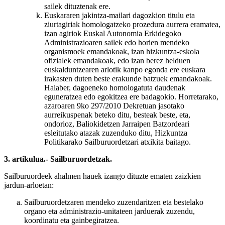
sailek dituztenak ere.
Euskararen jakintza-mailari dagozkion titulu eta
ziurtagiriak homologatzeko prozedura aurrera eramatea,
izan agiriok Euskal Autonomia Erkidegoko
Administrazioaren sailek edo horien mendeko
organismoek emandakoak, izan hizkuntza-eskola
ofizialek emandakoak, edo izan berez helduen
euskalduntzearen arlotik kanpo egonda ere euskara
irakasten duten beste erakunde batzuek emandakoak.
Halaber, dagoeneko homologatuta daudenak
eguneratzea edo egokitzea ere badagokio. Horretarako,
azaroaren 9ko 297/2010 Dekretuan jasotako
aurreikuspenak beteko ditu, besteak beste, eta,
ondorioz, Baliokidetzen Jarraipen Batzordeari
esleitutako atazak zuzenduko ditu, Hizkuntza
Politikarako Sailburuordetzari atxikita baitago.
3. artikulua.- Sailburuordetzak.
Sailburuordeek ahalmen hauek izango dituzte ematen zaizkien
jardun-arloetan:
Sailburuordetzaren mendeko zuzendaritzen eta bestelako
organo eta administrazio-unitateen jarduerak zuzendu,
koordinatu eta gainbegiratzea.