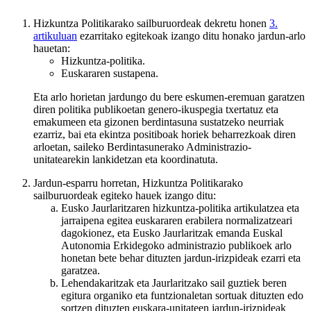
Hizkuntza Politikarako sailburuordeak dekretu honen
3.
artikuluan
ezarritako egitekoak izango ditu honako jardun-arlo
hauetan:
Hizkuntza-politika.
Euskararen sustapena.
Eta arlo horietan jardungo du bere eskumen-eremuan garatzen
diren politika publikoetan genero-ikuspegia txertatuz eta
emakumeen eta gizonen berdintasuna sustatzeko neurriak
ezarriz, bai eta ekintza positiboak horiek beharrezkoak diren
arloetan, saileko Berdintasunerako Administrazio-
unitatearekin lankidetzan eta koordinatuta.
Jardun-esparru horretan, Hizkuntza Politikarako
sailburuordeak egiteko hauek izango ditu:
Eusko Jaurlaritzaren hizkuntza-politika artikulatzea eta
jarraipena egitea euskararen erabilera normalizatzeari
dagokionez, eta Eusko Jaurlaritzak emanda Euskal
Autonomia Erkidegoko administrazio publikoek arlo
honetan bete behar dituzten jardun-irizpideak ezarri eta
garatzea.
Lehendakaritzak eta Jaurlaritzako sail guztiek beren
egitura organiko eta funtzionaletan sortuak dituzten edo
sortzen dituzten euskara-unitateen jardun-irizpideak