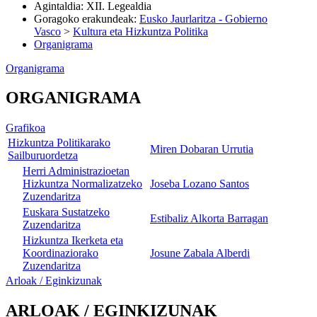
Agintaldia
:
XII. Legealdia
Goragoko erakundeak
:
Eusko Jaurlaritza - Gobierno
Vasco
>
Kultura eta Hizkuntza Politika
Organigrama
Organigrama
ORGANIGRAMA
Grafikoa
Hizkuntza Politikarako
Miren Dobaran Urrutia
Sailburuordetza
Herri Administrazioetan
Hizkuntza Normalizatzeko
Joseba Lozano Santos
Zuzendaritza
Euskara Sustatzeko
Estibaliz Alkorta Barragan
Zuzendaritza
Hizkuntza Ikerketa eta
Koordinaziorako
Josune Zabala Alberdi
Zuzendaritza
Arloak / Eginkizunak
ARLOAK / EGINKIZUNAK