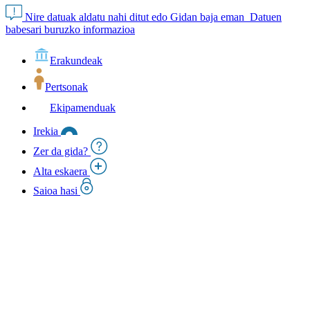
Nire datuak aldatu nahi ditut edo Gidan baja eman
Datuen
babesari buruzko informazioa
Erakundeak
Pertsonak
Ekipamenduak
Irekia
Zer da gida?
Alta eskaera
Saioa hasi