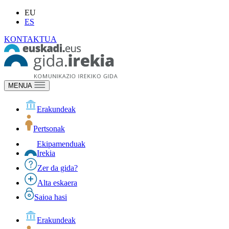
EU
ES
KONTAKTUA
MENUA
Erakundeak
Pertsonak
Ekipamenduak
Irekia
Zer da gida?
Alta eskaera
Saioa hasi
Erakundeak