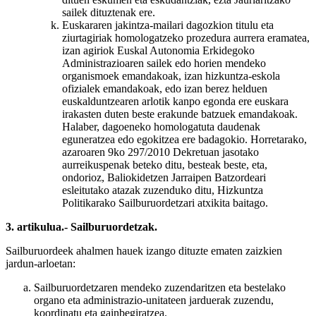
sailek dituztenak ere.
Euskararen jakintza-mailari dagozkion titulu eta
ziurtagiriak homologatzeko prozedura aurrera eramatea,
izan agiriok Euskal Autonomia Erkidegoko
Administrazioaren sailek edo horien mendeko
organismoek emandakoak, izan hizkuntza-eskola
ofizialek emandakoak, edo izan berez helduen
euskalduntzearen arlotik kanpo egonda ere euskara
irakasten duten beste erakunde batzuek emandakoak.
Halaber, dagoeneko homologatuta daudenak
eguneratzea edo egokitzea ere badagokio. Horretarako,
azaroaren 9ko 297/2010 Dekretuan jasotako
aurreikuspenak beteko ditu, besteak beste, eta,
ondorioz, Baliokidetzen Jarraipen Batzordeari
esleitutako atazak zuzenduko ditu, Hizkuntza
Politikarako Sailburuordetzari atxikita baitago.
3. artikulua.- Sailburuordetzak.
Sailburuordeek ahalmen hauek izango dituzte ematen zaizkien
jardun-arloetan:
Sailburuordetzaren mendeko zuzendaritzen eta bestelako
organo eta administrazio-unitateen jarduerak zuzendu,
koordinatu eta gainbegiratzea.