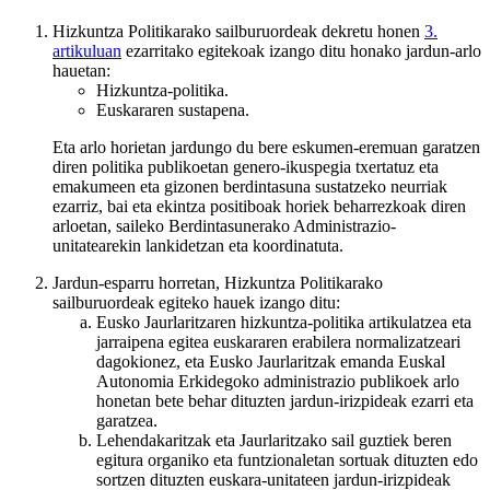
Hizkuntza Politikarako sailburuordeak dekretu honen
3.
artikuluan
ezarritako egitekoak izango ditu honako jardun-arlo
hauetan:
Hizkuntza-politika.
Euskararen sustapena.
Eta arlo horietan jardungo du bere eskumen-eremuan garatzen
diren politika publikoetan genero-ikuspegia txertatuz eta
emakumeen eta gizonen berdintasuna sustatzeko neurriak
ezarriz, bai eta ekintza positiboak horiek beharrezkoak diren
arloetan, saileko Berdintasunerako Administrazio-
unitatearekin lankidetzan eta koordinatuta.
Jardun-esparru horretan, Hizkuntza Politikarako
sailburuordeak egiteko hauek izango ditu:
Eusko Jaurlaritzaren hizkuntza-politika artikulatzea eta
jarraipena egitea euskararen erabilera normalizatzeari
dagokionez, eta Eusko Jaurlaritzak emanda Euskal
Autonomia Erkidegoko administrazio publikoek arlo
honetan bete behar dituzten jardun-irizpideak ezarri eta
garatzea.
Lehendakaritzak eta Jaurlaritzako sail guztiek beren
egitura organiko eta funtzionaletan sortuak dituzten edo
sortzen dituzten euskara-unitateen jardun-irizpideak