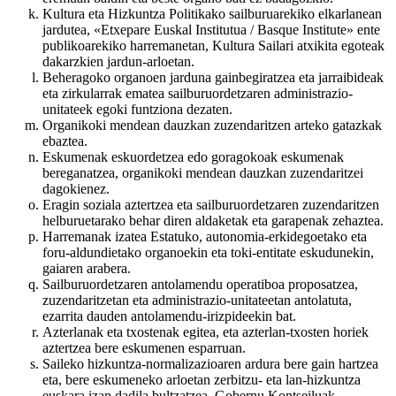
Kultura eta Hizkuntza Politikako sailburuarekiko elkarlanean
jardutea, «Etxepare Euskal Institutua / Basque Institute» ente
publikoarekiko harremanetan, Kultura Sailari atxikita egoteak
dakarzkien jardun-arloetan.
Beheragoko organoen jarduna gainbegiratzea eta jarraibideak
eta zirkularrak ematea sailburuordetzaren administrazio-
unitateek egoki funtziona dezaten.
Organikoki mendean dauzkan zuzendaritzen arteko gatazkak
ebaztea.
Eskumenak eskuordetzea edo goragokoak eskumenak
bereganatzea, organikoki mendean dauzkan zuzendaritzei
dagokienez.
Eragin soziala aztertzea eta sailburuordetzaren zuzendaritzen
helburuetarako behar diren aldaketak eta garapenak zehaztea.
Harremanak izatea Estatuko, autonomia-erkidegoetako eta
foru-aldundietako organoekin eta toki-entitate eskudunekin,
gaiaren arabera.
Sailburuordetzaren antolamendu operatiboa proposatzea,
zuzendaritzetan eta administrazio-unitateetan antolatuta,
ezarrita dauden antolamendu-irizpideekin bat.
Azterlanak eta txostenak egitea, eta azterlan-txosten horiek
aztertzea bere eskumenen esparruan.
Saileko hizkuntza-normalizazioaren ardura bere gain hartzea
eta, bere eskumeneko arloetan zerbitzu- eta lan-hizkuntza
euskara izan dadila bultzatzea, Gobernu Kontseiluak