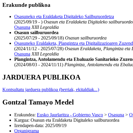
Erakunde publikoa
Osasuneko eta Eraldaketa Digitaleko Sailburuordetza
(2025/09/19 - )
Osasun eta Eraldaketa Digitaleko sailburuorde
Osasuna
XIII Legealdia
Osasun sailburuordea
(2025/07/29 - 2025/09/18)
Osasun sailburuordea
Osasuneko Eraldaketa, Plangintza eta Digitalizazioaren Zuzend
(2024/11/12 - 2025/07/28)
Osasun Eraldaketa, Plangintza eta D
Osasuna
XIII Legealdia
Plangintza, Antolamendu eta Ebaluazio Sanitarioko Zuzen
(2024/08/03 - 2024/11/11)
Plangintza, Antolamendu eta Ebalua
JARDUERA PUBLIKOA
Kontsultatu jarduera publikoa (berriak, ekitaldiak...)
Gontzal Tamayo Medel
Erakundea
:
Eusko Jaurlaritza - Gobierno Vasco
>
Osasuna
>
O
Kargua
:
Osasun eta Eraldaketa Digitaleko sailburuordea
Izendapen-data
:
2025/09/19
Organigrama