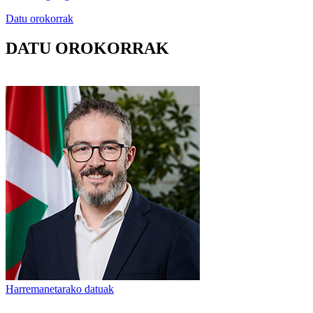
Datu orokorrak
DATU OROKORRAK
Harremanetarako datuak