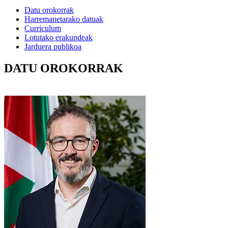
Datu orokorrak
Harremanetarako datuak
Curriculum
Lotutako erakundeak
Jarduera publikoa
DATU OROKORRAK