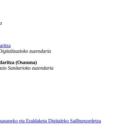
a
aritza
igitalizazioko zuzendaria
daritza (Osasuna)
zio Sanitarioko zuzendaria
sasuneko eta Eraldaketa Digitaleko Sailburuordetza