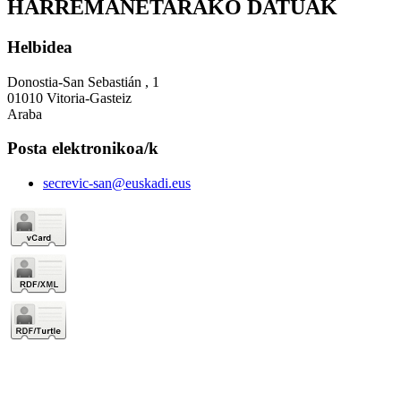
HARREMANETARAKO DATUAK
Helbidea
Donostia-San Sebastián , 1
01010 Vitoria-Gasteiz
Araba
Posta elektronikoa/k
secrevic-san@euskadi.eus