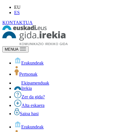
EU
ES
KONTAKTUA
MENUA
Erakundeak
Pertsonak
Ekipamenduak
Irekia
Zer da gida?
Alta eskaera
Saioa hasi
Erakundeak