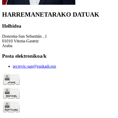
HARREMANETARAKO DATUAK
Helbidea
Donostia-San Sebastián , 1
01010 Vitoria-Gasteiz
Araba
Posta elektronikoa/k
secrevic-san@euskadi.eus