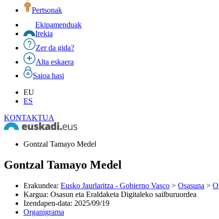
Pertsonak
Ekipamenduak
Irekia
Zer da gida?
Alta eskaera
Saioa hasi
EU
ES
KONTAKTUA
Gontzal Tamayo Medel
Gontzal Tamayo Medel
Erakundea
:
Eusko Jaurlaritza - Gobierno Vasco
>
Osasuna
>
O
Kargua
:
Osasun eta Eraldaketa Digitaleko sailburuordea
Izendapen-data
:
2025/09/19
Organigrama