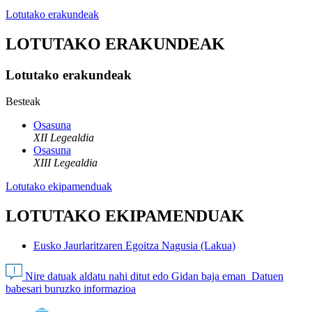
Lotutako erakundeak
LOTUTAKO ERAKUNDEAK
Lotutako erakundeak
Besteak
Osasuna
XII Legealdia
Osasuna
XIII Legealdia
Lotutako ekipamenduak
LOTUTAKO EKIPAMENDUAK
Eusko Jaurlaritzaren Egoitza Nagusia (Lakua)
Nire datuak aldatu nahi ditut edo Gidan baja eman
Datuen
babesari buruzko informazioa