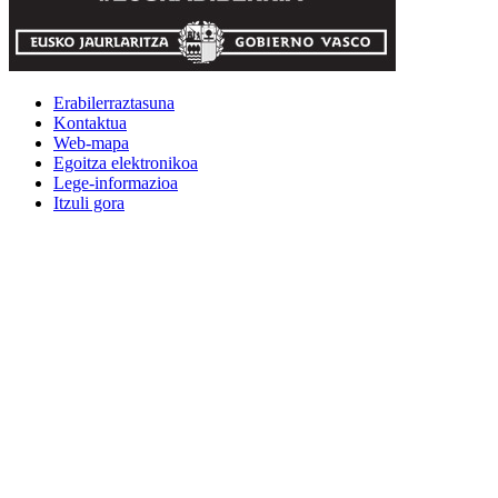
Erabilerraztasuna
Kontaktua
Web-mapa
Egoitza elektronikoa
Lege-informazioa
Itzuli gora