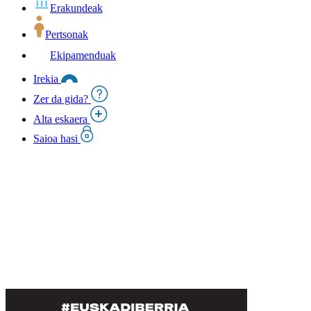
Erakundeak
Pertsonak
Ekipamenduak
Irekia
Zer da gida?
Alta eskaera
Saioa hasi