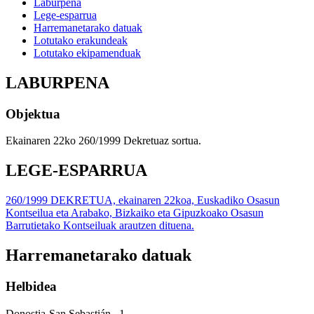
Laburpena
Lege-esparrua
Harremanetarako datuak
Lotutako erakundeak
Lotutako ekipamenduak
LABURPENA
Objektua
Ekainaren 22ko 260/1999 Dekretuaz sortua.
LEGE-ESPARRUA
260/1999 DEKRETUA, ekainaren 22koa, Euskadiko Osasun
Kontseilua eta Arabako, Bizkaiko eta Gipuzkoako Osasun
Barrutietako Kontseiluak arautzen dituena.
Harremanetarako datuak
Helbidea
Donostia-San Sebastián , 1