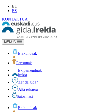
EU
ES
KONTAKTUA
MENUA
Erakundeak
Pertsonak
Ekipamenduak
Irekia
Zer da gida?
Alta eskaera
Saioa hasi
Erakundeak