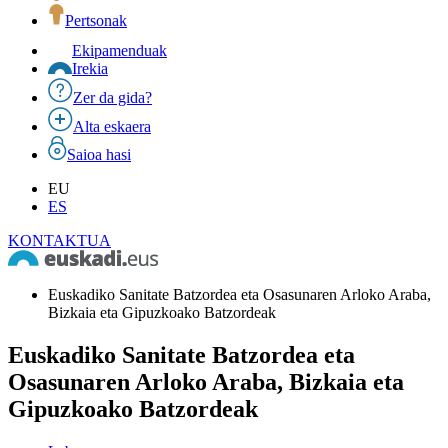
Pertsonak
Ekipamenduak
Irekia
Zer da gida?
Alta eskaera
Saioa hasi
EU
ES
KONTAKTUA
Euskadiko Sanitate Batzordea eta Osasunaren Arloko Araba,
Bizkaia eta Gipuzkoako Batzordeak
Euskadiko Sanitate Batzordea eta
Osasunaren Arloko Araba, Bizkaia eta
Gipuzkoako Batzordeak