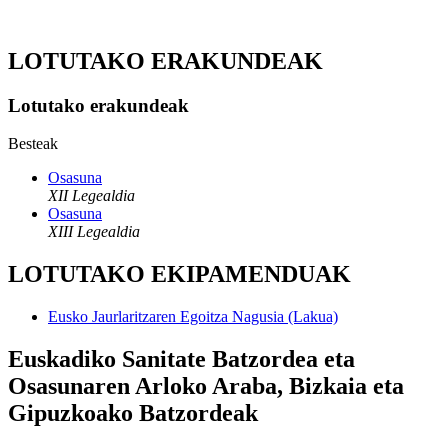
LOTUTAKO ERAKUNDEAK
Lotutako erakundeak
Besteak
Osasuna
XII Legealdia
Osasuna
XIII Legealdia
LOTUTAKO EKIPAMENDUAK
Eusko Jaurlaritzaren Egoitza Nagusia (Lakua)
Euskadiko Sanitate Batzordea eta
Osasunaren Arloko Araba, Bizkaia eta
Gipuzkoako Batzordeak