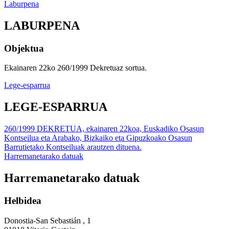
Laburpena
LABURPENA
Objektua
Ekainaren 22ko 260/1999 Dekretuaz sortua.
Lege-esparrua
LEGE-ESPARRUA
260/1999 DEKRETUA, ekainaren 22koa, Euskadiko Osasun
Kontseilua eta Arabako, Bizkaiko eta Gipuzkoako Osasun
Barrutietako Kontseiluak arautzen dituena.
Harremanetarako datuak
Harremanetarako datuak
Helbidea
Donostia-San Sebastián , 1