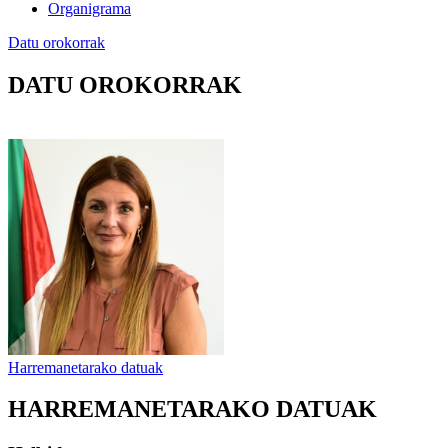
Organigrama
Datu orokorrak
DATU OROKORRAK
Harremanetarako datuak
HARREMANETARAKO DATUAK