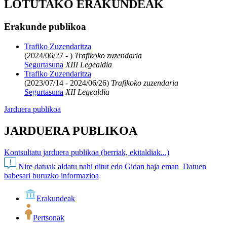
LOTUTAKO ERAKUNDEAK
Erakunde publikoa
Trafiko Zuzendaritza
(2024/06/27 - )
Trafikoko zuzendaria
Segurtasuna
XIII Legealdia
Trafiko Zuzendaritza
(2023/07/14 - 2024/06/26)
Trafikoko zuzendaria
Segurtasuna
XII Legealdia
Jarduera publikoa
JARDUERA PUBLIKOA
Kontsultatu jarduera publikoa (berriak, ekitaldiak...)
Nire datuak aldatu nahi ditut edo Gidan baja eman
Datuen
babesari buruzko informazioa
Erakundeak
Pertsonak