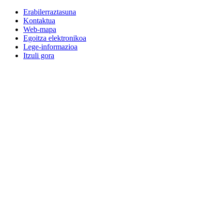
Erabilerraztasuna
Kontaktua
Web-mapa
Egoitza elektronikoa
Lege-informazioa
Itzuli gora