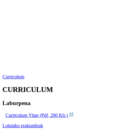
Curriculum
CURRICULUM
Laburpena
Curriculum Vitae (Pdf, 200 Kb.)
Lotutako erakundeak