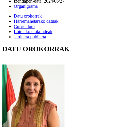
Izendapen-data
:
2024/06/27
Organigrama
Datu orokorrak
Harremanetarako datuak
Curriculum
Lotutako erakundeak
Jarduera publikoa
DATU OROKORRAK