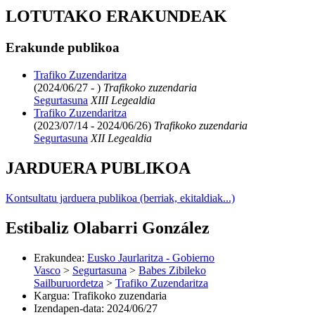
LOTUTAKO ERAKUNDEAK
Erakunde publikoa
Trafiko Zuzendaritza
(2024/06/27 - )
Trafikoko zuzendaria
Segurtasuna
XIII Legealdia
Trafiko Zuzendaritza
(2023/07/14 - 2024/06/26)
Trafikoko zuzendaria
Segurtasuna
XII Legealdia
JARDUERA PUBLIKOA
Kontsultatu jarduera publikoa (berriak, ekitaldiak...)
Estibaliz Olabarri González
Erakundea
:
Eusko Jaurlaritza - Gobierno
Vasco
>
Segurtasuna
>
Babes Zibileko
Sailburuordetza
>
Trafiko Zuzendaritza
Kargua
:
Trafikoko zuzendaria
Izendapen-data
:
2024/06/27