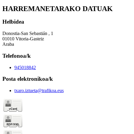
HARREMANETARAKO DATUAK
Helbidea
Donostia-San Sebastián , 1
01010 Vitoria-Gasteiz
Araba
Telefonoa/k
945018842
Posta elektronikoa/k
txaro.iztueta@trafikoa.eus