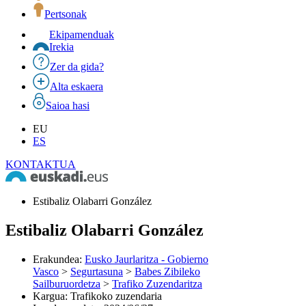
Pertsonak
Ekipamenduak
Irekia
Zer da gida?
Alta eskaera
Saioa hasi
EU
ES
KONTAKTUA
Estibaliz Olabarri González
Estibaliz Olabarri González
Erakundea
:
Eusko Jaurlaritza - Gobierno
Vasco
>
Segurtasuna
>
Babes Zibileko
Sailburuordetza
>
Trafiko Zuzendaritza
Kargua
:
Trafikoko zuzendaria