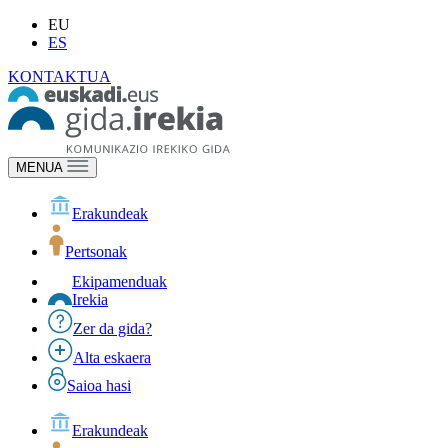
EU
ES
KONTAKTUA
MENUA
Erakundeak
Pertsonak
Ekipamenduak
Irekia
Zer da gida?
Alta eskaera
Saioa hasi
Erakundeak