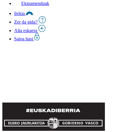
Ekipamenduak
Irekia
Zer da gida?
Alta eskaera
Saioa hasi