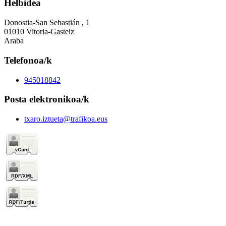
Helbidea
Donostia-San Sebastián , 1
01010 Vitoria-Gasteiz
Araba
Telefonoa/k
945018842
Posta elektronikoa/k
txaro.iztueta@trafikoa.eus