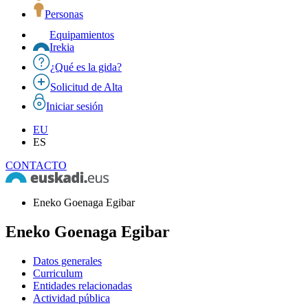
Personas
Equipamientos
Irekia
¿Qué es la gida?
Solicitud de Alta
Iniciar sesión
EU
ES
CONTACTO
Eneko Goenaga Egibar
Eneko Goenaga Egibar
Datos generales
Curriculum
Entidades relacionadas
Actividad pública