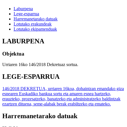
Laburpena
Lege-esparrua
Harremanetarako datuak
Lotutako erakundeak
Lotutako ekipamenduak
LABURPENA
Objektua
Urriaren 16ko 146/2018 Dekretuaz sortua.
LEGE-ESPARRUA
146/2018 DEKRETUA, urriaren 16koa, dohaintzan emandako giza
esnearen Euskadiko bankua sortu eta amaren esnea hartzeko,
erauzteko, prozesatzeko, banatzeko eta administratzeko baldintzak
ezartzen dituena, seme-alabak berak erabiltzeko eta emateko.
Harremanetarako datuak