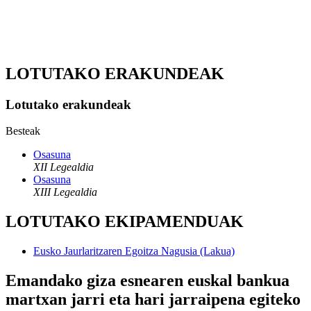
LOTUTAKO ERAKUNDEAK
Lotutako erakundeak
Besteak
Osasuna
XII Legealdia
Osasuna
XIII Legealdia
LOTUTAKO EKIPAMENDUAK
Eusko Jaurlaritzaren Egoitza Nagusia (Lakua)
Emandako giza esnearen euskal bankua
martxan jarri eta hari jarraipena egiteko