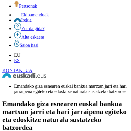
Pertsonak
Ekipamenduak
Irekia
Zer da gida?
Alta eskaera
Saioa hasi
EU
ES
KONTAKTUA
Emandako giza esnearen euskal bankua martxan jarri eta hari
jarraipena egiteko eta edoskitze naturala sustatzeko batzordea
Emandako giza esnearen euskal bankua
martxan jarri eta hari jarraipena egiteko
eta edoskitze naturala sustatzeko
batzordea