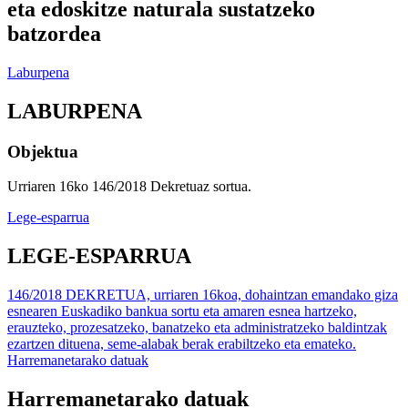
eta edoskitze naturala sustatzeko
batzordea
Laburpena
LABURPENA
Objektua
Urriaren 16ko 146/2018 Dekretuaz sortua.
Lege-esparrua
LEGE-ESPARRUA
146/2018 DEKRETUA, urriaren 16koa, dohaintzan emandako giza
esnearen Euskadiko bankua sortu eta amaren esnea hartzeko,
erauzteko, prozesatzeko, banatzeko eta administratzeko baldintzak
ezartzen dituena, seme-alabak berak erabiltzeko eta emateko.
Harremanetarako datuak
Harremanetarako datuak