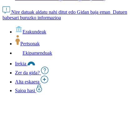
Nire datuak aldatu nahi ditut edo Gidan baja eman
Datuen
babesari buruzko informazioa
Erakundeak
Pertsonak
Ekipamenduak
Irekia
Zer da gida?
Alta eskaera
Saioa hasi