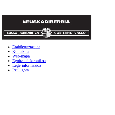
Erabilerraztasuna
Kontaktua
Web-mapa
Egoitza elektronikoa
Lege-informazioa
Itzuli gora