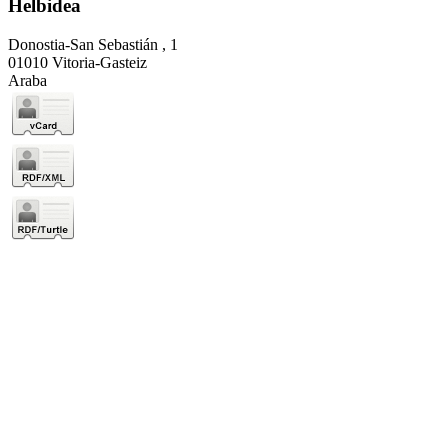
Helbidea
Donostia-San Sebastián , 1
01010 Vitoria-Gasteiz
Araba