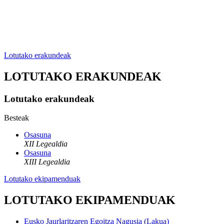
Lotutako erakundeak
LOTUTAKO ERAKUNDEAK
Lotutako erakundeak
Besteak
Osasuna
XII Legealdia
Osasuna
XIII Legealdia
Lotutako ekipamenduak
LOTUTAKO EKIPAMENDUAK
Eusko Jaurlaritzaren Egoitza Nagusia (Lakua)