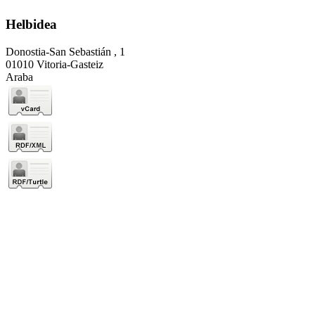
Helbidea
Donostia-San Sebastián , 1
01010 Vitoria-Gasteiz
Araba