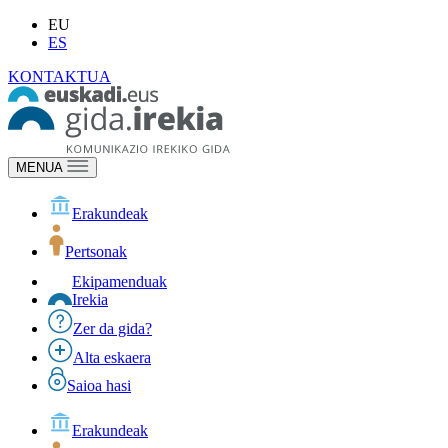
EU
ES
KONTAKTUA
MENUA
Erakundeak
Pertsonak
Ekipamenduak
Irekia
Zer da gida?
Alta eskaera
Saioa hasi
Erakundeak