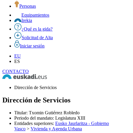
Personas
Equipamientos
Irekia
¿Qué es la gida?
Solicitud de Alta
Iniciar sesión
EU
ES
CONTACTO
Dirección de Servicios
Dirección de Servicios
Titular
:
Txomin Gutiérrez Robledo
Periodo del mandato
:
Legislatura XIII
Entidades superiores
:
Eusko Jaurlaritza - Gobierno
Vasco
>
Vivienda y Agenda Urbana