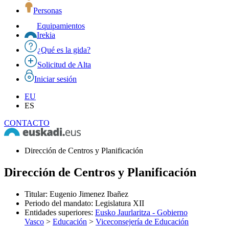
Personas
Equipamientos
Irekia
¿Qué es la gida?
Solicitud de Alta
Iniciar sesión
EU
ES
CONTACTO
Dirección de Centros y Planificación
Dirección de Centros y Planificación
Titular
:
Eugenio Jimenez Ibañez
Periodo del mandato
:
Legislatura XII
Entidades superiores
:
Eusko Jaurlaritza - Gobierno
Vasco
>
Educación
>
Viceconsejería de Educación