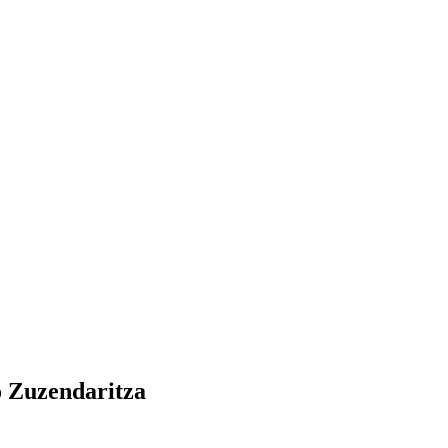
 Zuzendaritza