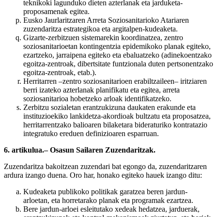
teknikoki lagunduko dieten azterlanak eta jarduketa-
proposamenak egitea.
Eusko Jaurlaritzaren Arreta Soziosanitarioko Atariaren
zuzendaritza estrategikoa eta argitalpen-kudeaketa.
Gizarte-zerbitzuen sistemarekin koordinatzea, zentro
soziosanitarioetan kontingentzia epidemikoko planak egiteko,
ezartzeko, jarraipena egiteko eta ebaluatzeko (adinekoentzako
egoitza-zentroak, dibertsitate funtzionala duten pertsonentzako
egoitza-zentroak, etab.).
Herritarren –zentro soziosanitarioen erabiltzaileen– iritziaren
berri izateko azterlanak planifikatu eta egitea, arreta
soziosanitarioa hobetzeko arloak identifikatzeko.
Zerbitzu sozialetan erantzukizuna daukaten erakunde eta
instituzioekiko lankidetza-akordioak bultzatu eta proposatzea,
herritarrentzako balioaren bilaketara bideraturiko kontratazio
integratuko ereduen definizioaren esparruan.
6. artikulua.– Osasun Sailaren Zuzendaritzak.
Zuzendaritza bakoitzean zuzendari bat egongo da, zuzendaritzaren
ardura izango duena. Oro har, honako egiteko hauek izango ditu:
Kudeaketa publikoko politikak garatzea beren jardun-
arloetan, eta horretarako planak eta programak ezartzea.
Bere jardun-arloei esleitutako xedeak hedatzea, jarduerak,