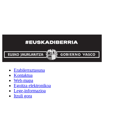
Erabilerraztasuna
Kontaktua
Web-mapa
Egoitza elektronikoa
Lege-informazioa
Itzuli gora