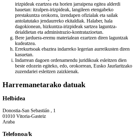
irizpideak ezartzea eta horien jarraipena egitea alderdi
hauetan: itzulpen-irizpideak, langileen etengabeko
prestakuntza orokorra, izendapen ofizialak eta sailak
antolatutako jendaurreko ekitaldiak. Halaber, hala
dagokionean, hizkuntza-irizpideak sartzea laguntza-
deialdietan eta administrazio-kontratazioetan.
Bere jarduera-eremu materialean ezartzen diren laguntzak
kudeatzea.
Errekurtsoak ebaztea indarreko legerian aurreikusten diren
kasuetan.
Indarrean dagoen ordenamendu juridikoak esleitzen dien
beste edozein egiteko, edo, orokorrean, Eusko Jaurlaritzako
zuzendariei esleitzen zaizkienak.
Harremanetarako datuak
Helbidea
Donostia-San Sebastián , 1
01010 Vitoria-Gasteiz
Araba
Telefonoa/k