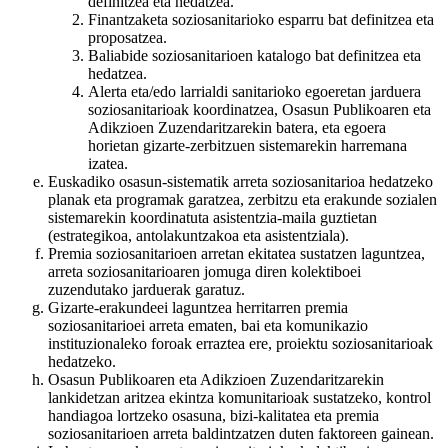
definitzea eta hedatzea.
Finantzaketa soziosanitarioko esparru bat definitzea eta
proposatzea.
Baliabide soziosanitarioen katalogo bat definitzea eta
hedatzea.
Alerta eta/edo larrialdi sanitarioko egoeretan jarduera
soziosanitarioak koordinatzea, Osasun Publikoaren eta
Adikzioen Zuzendaritzarekin batera, eta egoera
horietan gizarte-zerbitzuen sistemarekin harremana
izatea.
Euskadiko osasun-sistematik arreta soziosanitarioa hedatzeko
planak eta programak garatzea, zerbitzu eta erakunde sozialen
sistemarekin koordinatuta asistentzia-maila guztietan
(estrategikoa, antolakuntzakoa eta asistentziala).
Premia soziosanitarioen arretan ekitatea sustatzen laguntzea,
arreta soziosanitarioaren jomuga diren kolektiboei
zuzendutako jarduerak garatuz.
Gizarte-erakundeei laguntzea herritarren premia
soziosanitarioei arreta ematen, bai eta komunikazio
instituzionaleko foroak erraztea ere, proiektu soziosanitarioak
hedatzeko.
Osasun Publikoaren eta Adikzioen Zuzendaritzarekin
lankidetzan aritzea ekintza komunitarioak sustatzeko, kontrol
handiagoa lortzeko osasuna, bizi-kalitatea eta premia
soziosanitarioen arreta baldintzatzen duten faktoreen gainean.