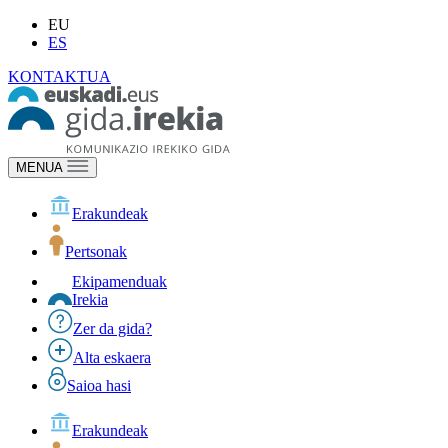
EU
ES
KONTAKTUA
MENUA
Erakundeak
Pertsonak
Ekipamenduak
Irekia
Zer da gida?
Alta eskaera
Saioa hasi
Erakundeak