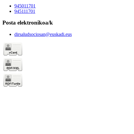
945011701
945111701
Posta elektronikoa/k
dirsaludsociosan@euskadi.eus