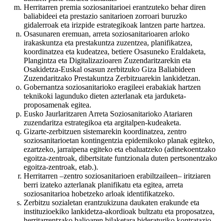
Herritarren premia soziosanitarioei erantzuteko behar diren
baliabideei eta prestazio sanitarioen zorroari buruzko
gidalerroak eta irizpide estrategikoak lantzen parte hartzea.
Osasunaren eremuan, arreta soziosanitarioaren arloko
irakaskuntza eta prestakuntza zuzentzea, planifikatzea,
koordinatzea eta kudeatzea, betiere Osasuneko Eraldaketa,
Plangintza eta Digitalizazioaren Zuzendaritzarekin eta
Osakidetza-Euskal osasun zerbitzuko Giza Baliabideen
Zuzendaritzako Prestakuntza Zerbitzuarekin lankidetzan.
Gobernantza soziosanitarioko eragileei erabakiak hartzen
teknikoki lagunduko dieten azterlanak eta jarduketa-
proposamenak egitea.
Eusko Jaurlaritzaren Arreta Soziosanitarioko Atariaren
zuzendaritza estrategikoa eta argitalpen-kudeaketa.
Gizarte-zerbitzuen sistemarekin koordinatzea, zentro
soziosanitarioetan kontingentzia epidemikoko planak egiteko,
ezartzeko, jarraipena egiteko eta ebaluatzeko (adinekoentzako
egoitza-zentroak, dibertsitate funtzionala duten pertsonentzako
egoitza-zentroak, etab.).
Herritarren –zentro soziosanitarioen erabiltzaileen– iritziaren
berri izateko azterlanak planifikatu eta egitea, arreta
soziosanitarioa hobetzeko arloak identifikatzeko.
Zerbitzu sozialetan erantzukizuna daukaten erakunde eta
instituzioekiko lankidetza-akordioak bultzatu eta proposatzea,
herritarrentzako balioaren bilaketara bideraturiko kontratazio