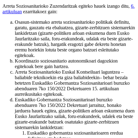
Arreta Soziosanitarioko Zuzendaritzak egiteko hauek izango ditu,
6.
artikuluan
ezarritakoez gain:
Osasun-sistemako arreta soziosanitarioko politikak definitu,
garatu, gauzatu eta ebaluatzea, gizarte-zerbitzuen sistemarekin
lankidetzan (gizarte-politiken arloan eskumena duen Eusko
Jaurlaritzako saila, foru-erakundeak, udalak eta beste gizarte-
erakunde batzuk), hargatik eragotzi gabe dekretu honetan
eremu horiekin lotuta beste organo batzuei esleitutako
egitekoak.
Koordinazio soziosanitario autonomikoari dagozkion
egitekoak bere gain hartzea.
Arreta Soziosanitarioko Euskal Kontseiluari laguntzea –
baliabide teknikoekin eta giza baliabideekin– behar bezala
betetzen Euskadiko Gobernantza Soziosanitarioari buruzko
abenduaren 7ko 150/2022 Dekretuaren 15. artikuluan
aurreikusitako egitekoak.
Euskadiko Gobernantza Soziosanitarioari buruzko
abenduaren 7ko 150/2022 Dekretuari jarraituz, honako
jarduera hauek egitea, gizarte-politiken arloan eskumena duen
Eusko Jaurlaritzako sailak, foru-erakundeek, udalek eta beste
gizarte-erakunde batzuek osatutako gizarte-zerbitzuen
sistemarekin lankidetzan:
Euskadiko gobernantza soziosanitarioaren eredua