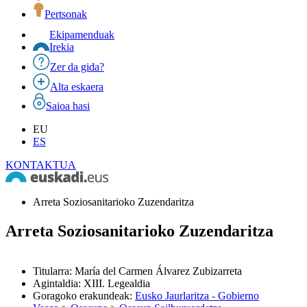
Pertsonak
Ekipamenduak
Irekia
Zer da gida?
Alta eskaera
Saioa hasi
EU
ES
KONTAKTUA
Arreta Soziosanitarioko Zuzendaritza
Arreta Soziosanitarioko Zuzendaritza
Titularra
:
María del Carmen Álvarez Zubizarreta
Agintaldia
:
XIII. Legealdia
Goragoko erakundeak
:
Eusko Jaurlaritza - Gobierno