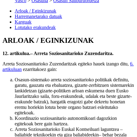
Vasco
>
Osasuna
>
Osasun Sailburuordetza
Arloak / Eginkizunak
Harremanetarako datuak
Karguak
Lotutako erakundeak
ARLOAK / EGINKIZUNAK
12. artikulua.– Arreta Soziosanitarioko Zuzendaritza.
Arreta Soziosanitarioko Zuzendaritzak egiteko hauek izango ditu,
6.
artikuluan
ezarritakoez gain:
Osasun-sistemako arreta soziosanitarioko politikak definitu,
garatu, gauzatu eta ebaluatzea, gizarte-zerbitzuen sistemarekin
lankidetzan (gizarte-politiken arloan eskumena duen Eusko
Jaurlaritzako saila, foru-erakundeak, udalak eta beste gizarte-
erakunde batzuk), hargatik eragotzi gabe dekretu honetan
eremu horiekin lotuta beste organo batzuei esleitutako
egitekoak.
Koordinazio soziosanitario autonomikoari dagozkion
egitekoak bere gain hartzea.
Arreta Soziosanitarioko Euskal Kontseiluari laguntzea –
baliabide teknikoekin eta giza baliabideekin– behar bezala