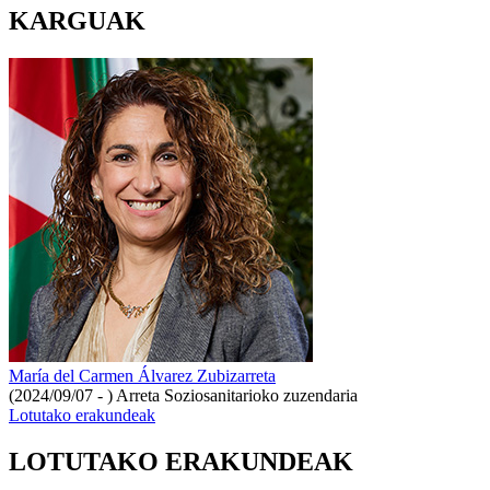
KARGUAK
María del Carmen Álvarez Zubizarreta
(2024/09/07 - )
Arreta Soziosanitarioko zuzendaria
Lotutako erakundeak
LOTUTAKO ERAKUNDEAK