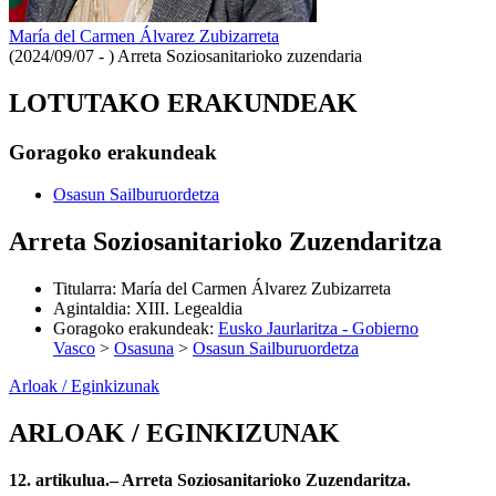
María del Carmen Álvarez Zubizarreta
(2024/09/07 - )
Arreta Soziosanitarioko zuzendaria
LOTUTAKO ERAKUNDEAK
Goragoko erakundeak
Osasun Sailburuordetza
Arreta Soziosanitarioko Zuzendaritza
Titularra
:
María del Carmen Álvarez Zubizarreta
Agintaldia
:
XIII. Legealdia
Goragoko erakundeak
:
Eusko Jaurlaritza - Gobierno
Vasco
>
Osasuna
>
Osasun Sailburuordetza
Arloak / Eginkizunak
ARLOAK / EGINKIZUNAK
12. artikulua.– Arreta Soziosanitarioko Zuzendaritza.