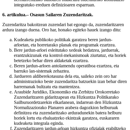
integratuko ereduen definizioaren esparruan.
6. artikulua.– Osasun Sailaren Zuzendaritzak.
Zuzendaritza bakoitzean zuzendari bat egongo da, zuzendaritzaren
ardura izango duena. Oro har, honako egiteko hauek izango ditu:
Kudeaketa publikoko politikak garatzea beren jardun-
arloetan, eta horretarako planak eta programak ezartzea.
Bere jardun-arloei esleitutako xedeak hedatzea, jarduerak,
erantzukizunak eta kontrol-mekanismoak ziurtatuz, eta horiek
betetzeko behar diren aldaketak ezartzea.
Beren jardun-arloen antolamendu operatiboa ezartzea, eta
barruko lan-sistemak zehaztea.
Jardueren aldiberekotasuna dela eta, saileko zein oro har
administrazioko beste zuzendaritza batzuekin izan behar diren
harremanak bultzatu eta mantentzea.
Araubide Juridiko, Ekonomiko eta Zerbitzu Orokorretako
Zuzendaritzaren gidaritzapean eta Hizkuntza Politikarako
Sailburuordetzarekin elkarlanean, indarrean den Hizkuntza
Normalizaziorako Planaren arabera dagozkion helburuak
definitzea eta zuzendaritzako arduradunekin batera helburu
horiek lortu eta ebaluatzeko ekintzak garatzea, euskararen
kudeaketa integrala eginda.
Zuzendaritzaren jardun-arloan hizkuntza ofizialak erabiltzeko