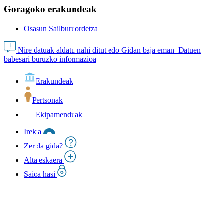
Goragoko erakundeak
Osasun Sailburuordetza
Nire datuak aldatu nahi ditut edo Gidan baja eman
Datuen
babesari buruzko informazioa
Erakundeak
Pertsonak
Ekipamenduak
Irekia
Zer da gida?
Alta eskaera
Saioa hasi