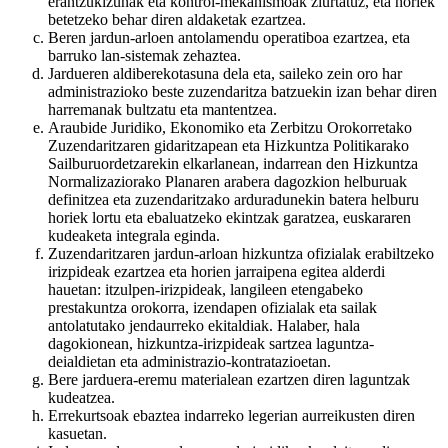
erantzukizunak eta kontrol-mekanismoak ziurtatuz, eta horiek
betetzeko behar diren aldaketak ezartzea.
Beren jardun-arloen antolamendu operatiboa ezartzea, eta
barruko lan-sistemak zehaztea.
Jardueren aldiberekotasuna dela eta, saileko zein oro har
administrazioko beste zuzendaritza batzuekin izan behar diren
harremanak bultzatu eta mantentzea.
Araubide Juridiko, Ekonomiko eta Zerbitzu Orokorretako
Zuzendaritzaren gidaritzapean eta Hizkuntza Politikarako
Sailburuordetzarekin elkarlanean, indarrean den Hizkuntza
Normalizaziorako Planaren arabera dagozkion helburuak
definitzea eta zuzendaritzako arduradunekin batera helburu
horiek lortu eta ebaluatzeko ekintzak garatzea, euskararen
kudeaketa integrala eginda.
Zuzendaritzaren jardun-arloan hizkuntza ofizialak erabiltzeko
irizpideak ezartzea eta horien jarraipena egitea alderdi
hauetan: itzulpen-irizpideak, langileen etengabeko
prestakuntza orokorra, izendapen ofizialak eta sailak
antolatutako jendaurreko ekitaldiak. Halaber, hala
dagokionean, hizkuntza-irizpideak sartzea laguntza-
deialdietan eta administrazio-kontratazioetan.
Bere jarduera-eremu materialean ezartzen diren laguntzak
kudeatzea.
Errekurtsoak ebaztea indarreko legerian aurreikusten diren
kasuetan.