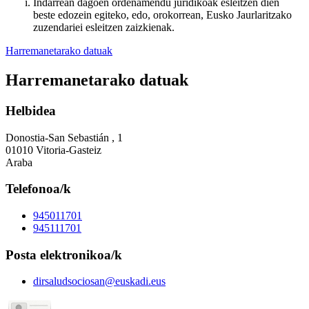
Indarrean dagoen ordenamendu juridikoak esleitzen dien
beste edozein egiteko, edo, orokorrean, Eusko Jaurlaritzako
zuzendariei esleitzen zaizkienak.
Harremanetarako datuak
Harremanetarako datuak
Helbidea
Donostia-San Sebastián , 1
01010 Vitoria-Gasteiz
Araba
Telefonoa/k
945011701
945111701
Posta elektronikoa/k
dirsaludsociosan@euskadi.eus