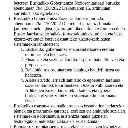
betetzen Euskadiko Gobernantza Soziosanitarioari buruzko
abenduaren 7ko 150/2022 Dekretuaren 15. artikuluan
aurreikusitako egitekoak.
Euskadiko Gobernantza Soziosanitarioari buruzko
abenduaren 7ko 150/2022 Dekretuari jarraituz, honako
jarduera hauek egitea, gizarte-politiken arloan eskumena duen
Eusko Jaurlaritzako sailak, foru-erakundeek, udalek eta beste
gizarte-erakunde batzuek osatutako gizarte-zerbitzuen
sistemarekin lankidetzan:
Euskadiko gobernantza soziosanitarioaren eredua
definitzea eta hedatzea.
Finantzaketa soziosanitarioko esparru bat definitzea eta
proposatzea.
Baliabide soziosanitarioen katalogo bat definitzea eta
hedatzea.
Alerta eta/edo larrialdi sanitarioko egoeretan jarduera
soziosanitarioak koordinatzea, Osasun Publikoaren eta
Adikzioen Zuzendaritzarekin batera, eta egoera
horietan gizarte-zerbitzuen sistemarekin harremana
izatea.
Euskadiko osasun-sistematik arreta soziosanitarioa hedatzeko
planak eta programak garatzea, zerbitzu eta erakunde sozialen
sistemarekin koordinatuta asistentzia-maila guztietan
(estrategikoa, antolakuntzakoa eta asistentziala).
Premia soziosanitarioen arretan ekitatea sustatzen laguntzea,