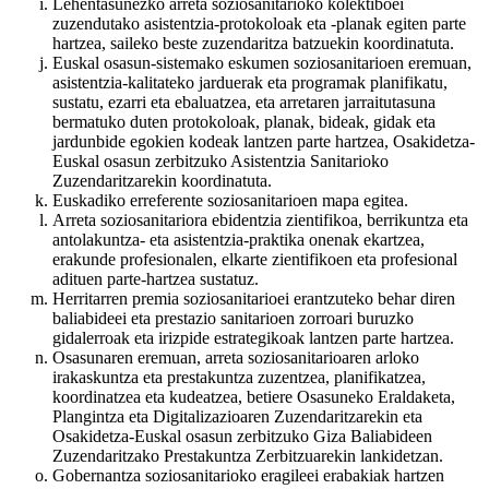
Lehentasunezko arreta soziosanitarioko kolektiboei
zuzendutako asistentzia-protokoloak eta -planak egiten parte
hartzea, saileko beste zuzendaritza batzuekin koordinatuta.
Euskal osasun-sistemako eskumen soziosanitarioen eremuan,
asistentzia-kalitateko jarduerak eta programak planifikatu,
sustatu, ezarri eta ebaluatzea, eta arretaren jarraitutasuna
bermatuko duten protokoloak, planak, bideak, gidak eta
jardunbide egokien kodeak lantzen parte hartzea, Osakidetza-
Euskal osasun zerbitzuko Asistentzia Sanitarioko
Zuzendaritzarekin koordinatuta.
Euskadiko erreferente soziosanitarioen mapa egitea.
Arreta soziosanitariora ebidentzia zientifikoa, berrikuntza eta
antolakuntza- eta asistentzia-praktika onenak ekartzea,
erakunde profesionalen, elkarte zientifikoen eta profesional
adituen parte-hartzea sustatuz.
Herritarren premia soziosanitarioei erantzuteko behar diren
baliabideei eta prestazio sanitarioen zorroari buruzko
gidalerroak eta irizpide estrategikoak lantzen parte hartzea.
Osasunaren eremuan, arreta soziosanitarioaren arloko
irakaskuntza eta prestakuntza zuzentzea, planifikatzea,
koordinatzea eta kudeatzea, betiere Osasuneko Eraldaketa,
Plangintza eta Digitalizazioaren Zuzendaritzarekin eta
Osakidetza-Euskal osasun zerbitzuko Giza Baliabideen
Zuzendaritzako Prestakuntza Zerbitzuarekin lankidetzan.
Gobernantza soziosanitarioko eragileei erabakiak hartzen