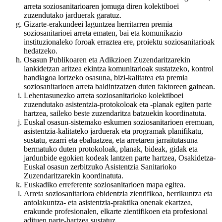
arreta soziosanitarioaren jomuga diren kolektiboei
zuzendutako jarduerak garatuz.
Gizarte-erakundeei laguntzea herritarren premia
soziosanitarioei arreta ematen, bai eta komunikazio
instituzionaleko foroak erraztea ere, proiektu soziosanitarioak
hedatzeko.
Osasun Publikoaren eta Adikzioen Zuzendaritzarekin
lankidetzan aritzea ekintza komunitarioak sustatzeko, kontrol
handiagoa lortzeko osasuna, bizi-kalitatea eta premia
soziosanitarioen arreta baldintzatzen duten faktoreen gainean.
Lehentasunezko arreta soziosanitarioko kolektiboei
zuzendutako asistentzia-protokoloak eta -planak egiten parte
hartzea, saileko beste zuzendaritza batzuekin koordinatuta.
Euskal osasun-sistemako eskumen soziosanitarioen eremuan,
asistentzia-kalitateko jarduerak eta programak planifikatu,
sustatu, ezarri eta ebaluatzea, eta arretaren jarraitutasuna
bermatuko duten protokoloak, planak, bideak, gidak eta
jardunbide egokien kodeak lantzen parte hartzea, Osakidetza-
Euskal osasun zerbitzuko Asistentzia Sanitarioko
Zuzendaritzarekin koordinatuta.
Euskadiko erreferente soziosanitarioen mapa egitea.
Arreta soziosanitariora ebidentzia zientifikoa, berrikuntza eta
antolakuntza- eta asistentzia-praktika onenak ekartzea,
erakunde profesionalen, elkarte zientifikoen eta profesional
adituen parte-hartzea sustatuz.