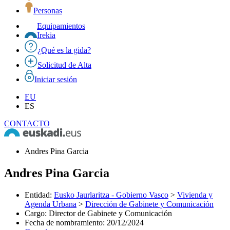
Personas
Equipamientos
Irekia
¿Qué es la gida?
Solicitud de Alta
Iniciar sesión
EU
ES
CONTACTO
Andres Pina Garcia
Andres Pina Garcia
Entidad
:
Eusko Jaurlaritza - Gobierno Vasco
>
Vivienda y
Agenda Urbana
>
Dirección de Gabinete y Comunicación
Cargo
:
Director de Gabinete y Comunicación
Fecha de nombramiento
:
20/12/2024